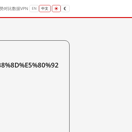
势
对比
数据
VPN
EN
中文
B8%8D%E5%80%92