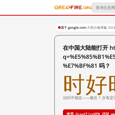
属于 google.com
·
大部分被屏蔽
·
29
在中国大陆能打开 http:
q=%E5%85%B1%E
%E7%BF%81 吗？
时好
访问不稳定——最近 1 次有定
使用 GreatFireVPN 访问 www