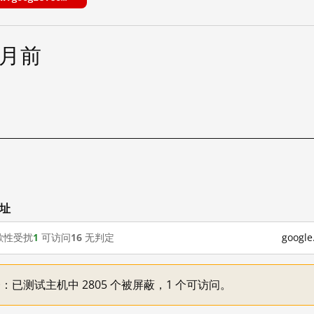
个月前
网址
歇性受扰
1
可访问
16
无判定
goog
不一：已测试主机中 2805 个被屏蔽，1 个可访问。