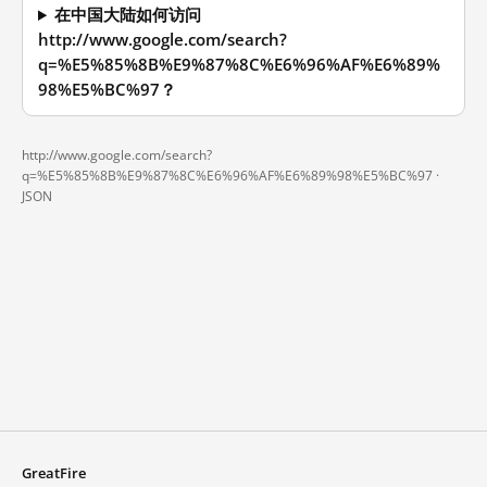
在中国大陆如何访问
http://www.google.com/search?
q=%E5%85%8B%E9%87%8C%E6%96%AF%E6%89%
98%E5%BC%97？
http://www.google.com/search?
q=%E5%85%8B%E9%87%8C%E6%96%AF%E6%89%98%E5%BC%97 ·
JSON
GreatFire