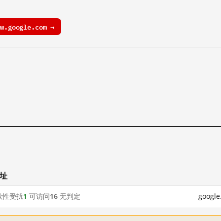
.google.com →
网址
歇性受扰
1
可访问
16
无判定
goog