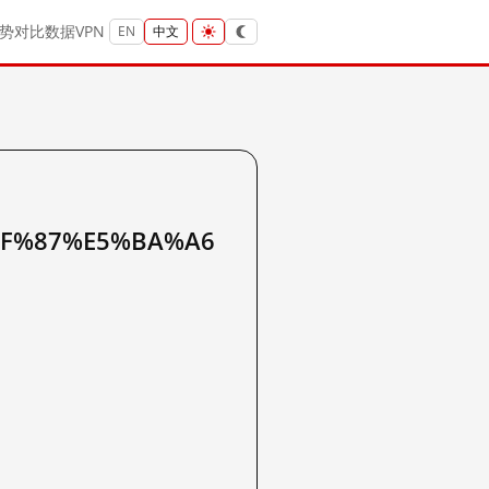
势
对比
数据
VPN
EN
中文
BF%87%E5%BA%A6