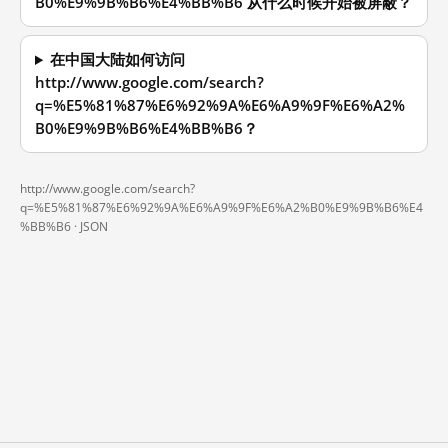
B0%E9%9B%B6%E4%BB%B6 从什么时候开始被屏蔽？
在中国大陆如何访问
http://www.google.com/search?
q=%E5%81%87%E6%92%9A%E6%A9%9F%E6%A2%
B0%E9%9B%B6%E4%BB%B6？
http://www.google.com/search?
q=%E5%81%87%E6%92%9A%E6%A9%9F%E6%A2%B0%E9%9B%B6%E4
%BB%B6 ·
JSON