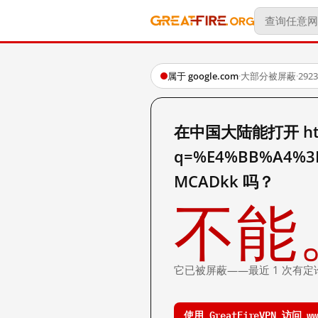
属于 google.com
·
大部分被屏蔽
·
29
在中国大陆能打开 http:
q=%E4%BB%A4%3F
MCADkk 吗？
不能
它已被屏蔽——最近 1 次有定
使用 GreatFireVPN 访问 www