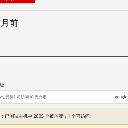
个月前
试
网址
歇性受扰
1
可访问
16
无判定
goog
不一：已测试主机中 2805 个被屏蔽，1 个可访问。