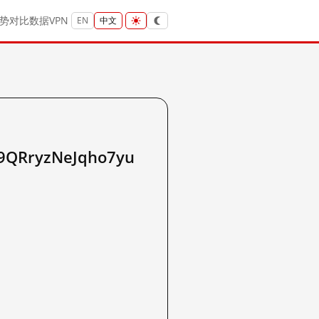
势
对比
数据
VPN
EN
中文
QRryzNeJqho7yu