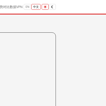
势
对比
数据
VPN
EN
中文