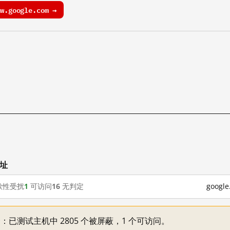
.google.com →
网址
歇性受扰
1
可访问
16
无判定
goog
不一：已测试主机中 2805 个被屏蔽，1 个可访问。