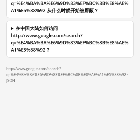
q=%E4%BA%BA%E6%9D%83%EF%BC%8B%E8%AE%
A1%E5%88%92 从什么时候开始被屏蔽？
在中国大陆如何访问
http://www.google.com/search?
q=%E4%BA%BA%E6%9D%83%EF%BC%8B%E8%AE%
A1%E5%88%92？
http://www.google.com/search?
q=%E4%BA%BA%E6%9D%83%EF%BC%8B%E8%AE%A1%E5%88%92 ·
JSON