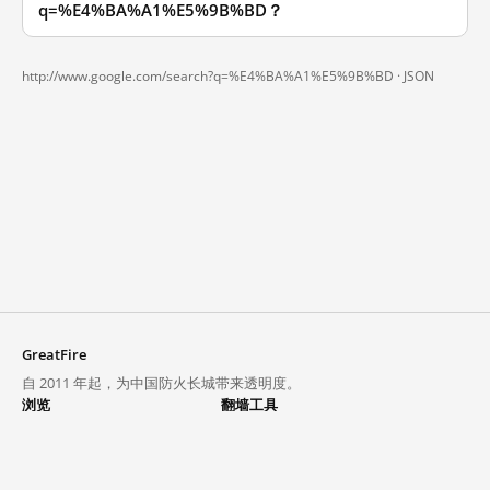
q=%E4%BA%A1%E5%9B%BD？
http://www.google.com/search?q=%E4%BA%A1%E5%9B%BD ·
JSON
GreatFire
自 2011 年起，为中国防火长城带来透明度。
浏览
翻墙工具
封锁列表
VPN 与代理
探索
翻墙中心
趋势
GreatFireVPN