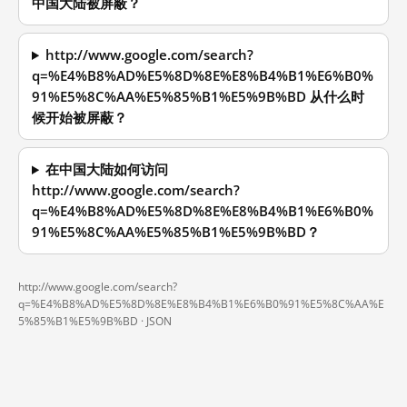
中国大陆被屏蔽？
http://www.google.com/search?
q=%E4%B8%AD%E5%8D%8E%E8%B4%B1%E6%B0%
91%E5%8C%AA%E5%85%B1%E5%9B%BD 从什么时
候开始被屏蔽？
在中国大陆如何访问
http://www.google.com/search?
q=%E4%B8%AD%E5%8D%8E%E8%B4%B1%E6%B0%
91%E5%8C%AA%E5%85%B1%E5%9B%BD？
http://www.google.com/search?
q=%E4%B8%AD%E5%8D%8E%E8%B4%B1%E6%B0%91%E5%8C%AA%E
5%85%B1%E5%9B%BD ·
JSON