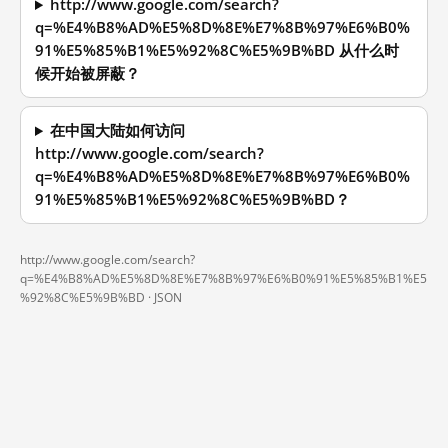
http://www.google.com/search?
q=%E4%B8%AD%E5%8D%8E%E7%8B%97%E6%B0%
91%E5%85%B1%E5%92%8C%E5%9B%BD 从什么时
候开始被屏蔽？
在中国大陆如何访问
http://www.google.com/search?
q=%E4%B8%AD%E5%8D%8E%E7%8B%97%E6%B0%
91%E5%85%B1%E5%92%8C%E5%9B%BD？
http://www.google.com/search?
q=%E4%B8%AD%E5%8D%8E%E7%8B%97%E6%B0%91%E5%85%B1%E5
%92%8C%E5%9B%BD ·
JSON