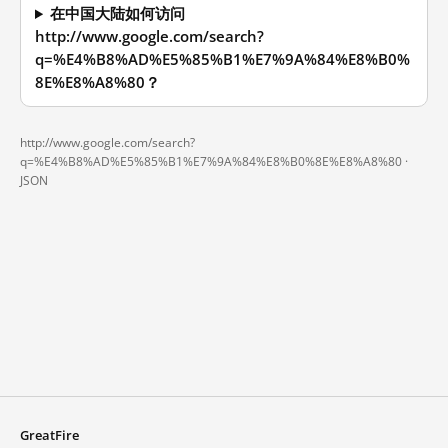
在中国大陆如何访问
http://www.google.com/search?
q=%E4%B8%AD%E5%85%B1%E7%9A%84%E8%B0%
8E%E8%A8%80？
http://www.google.com/search?
q=%E4%B8%AD%E5%85%B1%E7%9A%84%E8%B0%8E%E8%A8%80 ·
JSON
GreatFire