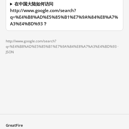
在中国大陆如何访问
http://www.google.com/search?
q=%E4%B8%AD%E5%85%B1%E7%9A%84%E8%A7%
A3%E4%BD%93？
http://www.google.com/search?
q=%E4%B8%AD%E5%85%B1%E7%9A%84%E8%A7%A3%E4%BD%93 ·
JSON
GreatFire