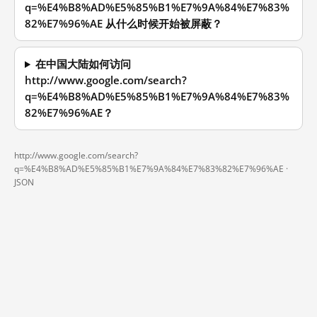
q=%E4%B8%AD%E5%85%B1%E7%9A%84%E7%83%
82%E7%96%AE 从什么时候开始被屏蔽？
在中国大陆如何访问
http://www.google.com/search?
q=%E4%B8%AD%E5%85%B1%E7%9A%84%E7%83%
82%E7%96%AE？
http://www.google.com/search?
q=%E4%B8%AD%E5%85%B1%E7%9A%84%E7%83%82%E7%96%AE ·
JSON