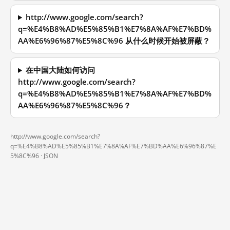
http://www.google.com/search?
q=%E4%B8%AD%E5%85%B1%E7%8A%AF%E7%BD%
AA%E6%96%87%E5%8C%96 从什么时候开始被屏蔽？
在中国大陆如何访问
http://www.google.com/search?
q=%E4%B8%AD%E5%85%B1%E7%8A%AF%E7%BD%
AA%E6%96%87%E5%8C%96？
http://www.google.com/search?
q=%E4%B8%AD%E5%85%B1%E7%8A%AF%E7%BD%AA%E6%96%87%E
5%8C%96 ·
JSON