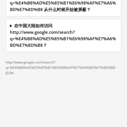
q=%E4%B8%AD%E5%85%B1%E6%98%AF%E7%A6%
BD%E7%8D%B8 从什么时候开始被屏蔽？
在中国大陆如何访问
http://www.google.com/search?
q=%E4%B8%AD%E5%85%B1%E6%98%AF%E7%A6%
BD%E7%8D%B8？
http://www.google.com/search?
q=%E4%B8%AD%E5%85%B1%E6%98%AF%E7%A6%BD%E7%8D%B8 ·
JSON