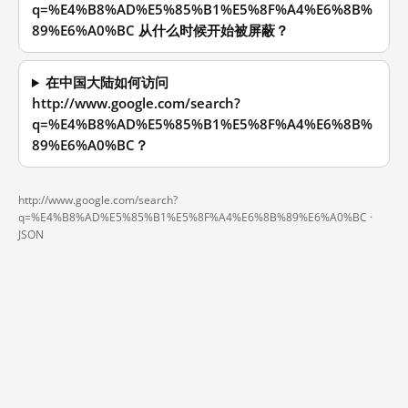
q=%E4%B8%AD%E5%85%B1%E5%8F%A4%E6%8B%
89%E6%A0%BC 从什么时候开始被屏蔽？
在中国大陆如何访问
http://www.google.com/search?
q=%E4%B8%AD%E5%85%B1%E5%8F%A4%E6%8B%
89%E6%A0%BC？
http://www.google.com/search?
q=%E4%B8%AD%E5%85%B1%E5%8F%A4%E6%8B%89%E6%A0%BC ·
JSON