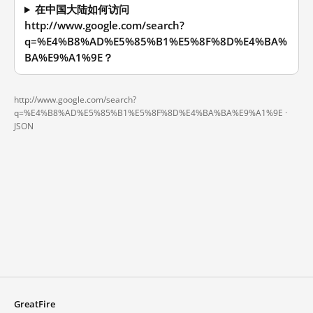
在中国大陆如何访问
http://www.google.com/search?
q=%E4%B8%AD%E5%85%B1%E5%8F%8D%E4%BA%
BA%E9%A1%9E？
http://www.google.com/search?
q=%E4%B8%AD%E5%85%B1%E5%8F%8D%E4%BA%BA%E9%A1%9E ·
JSON
GreatFire