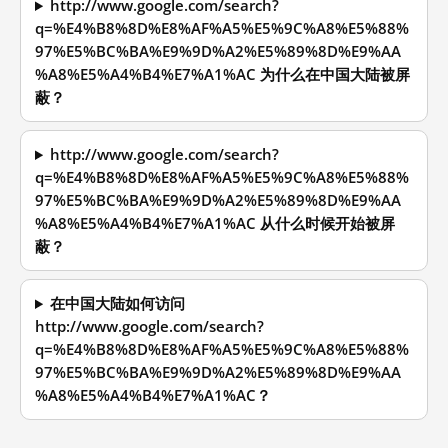
http://www.google.com/search?
q=%E4%B8%8D%E8%AF%A5%E5%9C%A8%E5%88%
97%E5%BC%BA%E9%9D%A2%E5%89%8D%E9%AA
%A8%E5%A4%B4%E7%A1%AC 为什么在中国大陆被屏
蔽？
http://www.google.com/search?
q=%E4%B8%8D%E8%AF%A5%E5%9C%A8%E5%88%
97%E5%BC%BA%E9%9D%A2%E5%89%8D%E9%AA
%A8%E5%A4%B4%E7%A1%AC 从什么时候开始被屏
蔽？
在中国大陆如何访问
http://www.google.com/search?
q=%E4%B8%8D%E8%AF%A5%E5%9C%A8%E5%88%
97%E5%BC%BA%E9%9D%A2%E5%89%8D%E9%AA
%A8%E5%A4%B4%E7%A1%AC？