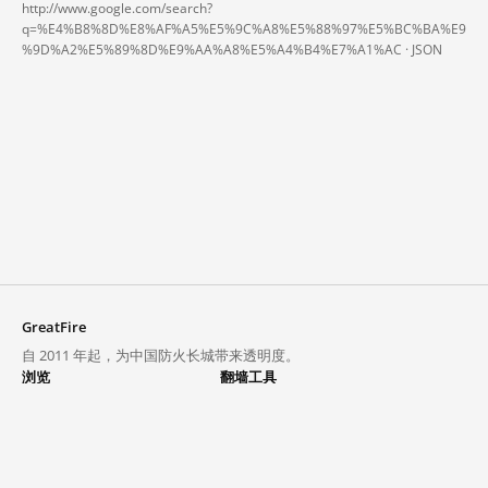
http://www.google.com/search?
q=%E4%B8%8D%E8%AF%A5%E5%9C%A8%E5%88%97%E5%BC%BA%E9
%9D%A2%E5%89%8D%E9%AA%A8%E5%A4%B4%E7%A1%AC ·
JSON
GreatFire
自 2011 年起，为中国防火长城带来透明度。
浏览
翻墙工具
封锁列表
VPN 与代理
探索
翻墙中心
趋势
GreatFireVPN
热门网站在中国大陆的访问状况