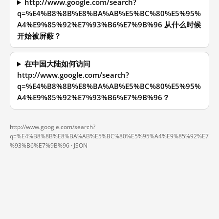
http://www.google.com/search?
q=%E4%B8%8B%E8%BA%AB%E5%BC%80%E5%95%
A4%E9%85%92%E7%93%B6%E7%9B%96 从什么时候
开始被屏蔽？
在中国大陆如何访问
http://www.google.com/search?
q=%E4%B8%8B%E8%BA%AB%E5%BC%80%E5%95%
A4%E9%85%92%E7%93%B6%E7%9B%96？
http://www.google.com/search?
q=%E4%B8%8B%E8%BA%AB%E5%BC%80%E5%95%A4%E9%85%92%E7
%93%B6%E7%9B%96 ·
JSON