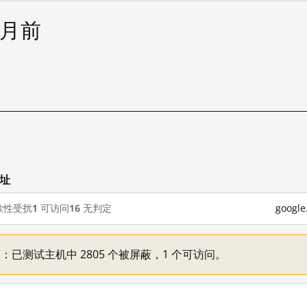
个月前
网址
歇性受扰
1
可访问
16
无判定
goog
不一：已测试主机中 2805 个被屏蔽，1 个可访问。