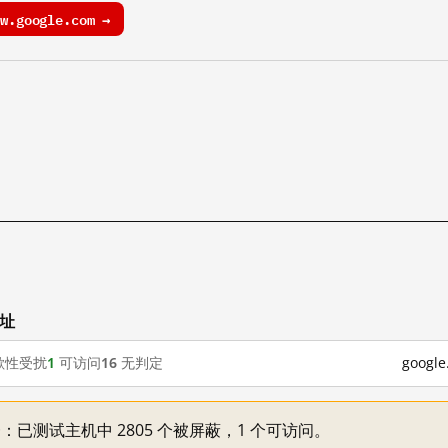
.google.com →
网址
歇性受扰
1
可访问
16
无判定
goog
不一：已测试主机中 2805 个被屏蔽，1 个可访问。