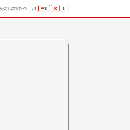
势
对比
数据
VPN
EN
中文