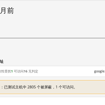
个月前
网址
歇性受扰
1
可访问
16
无判定
goog
不一：已测试主机中 2805 个被屏蔽，1 个可访问。