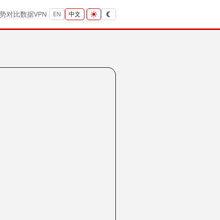
势
对比
数据
VPN
EN
中文