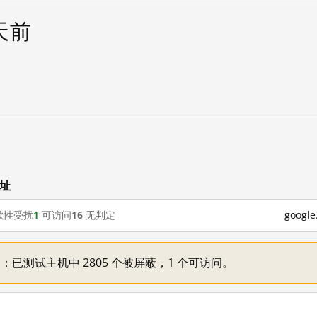
 天前
网址
歇性受扰
1
可访问
16
无判定
goog
不一：已测试主机中 2805 个被屏蔽，1 个可访问。