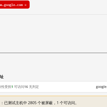
.google.com →
网址
歇性受扰
1
可访问
16
无判定
goog
不一：已测试主机中 2805 个被屏蔽，1 个可访问。