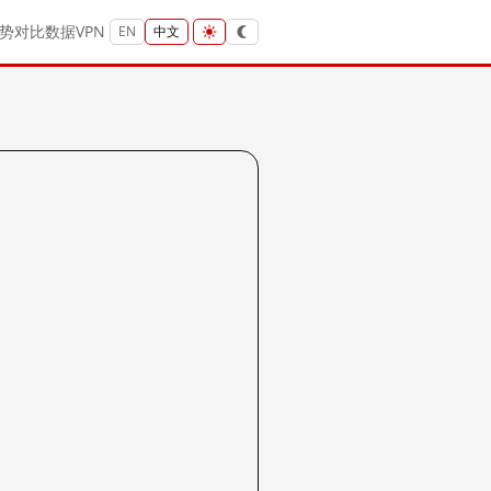
势
对比
数据
VPN
EN
中文