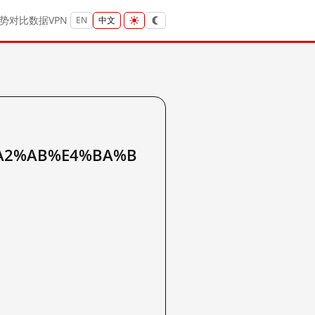
势
对比
数据
VPN
EN
中文
A2%AB%E4%BA%B