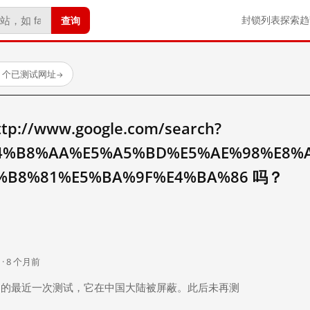
查询
封锁列表
探索
趋
23 个已测试网址
→
//www.google.com/search?
4%B8%AA%E5%A5%BD%E5%AE%98%E8%
%B8%81%E5%BA%9F%E4%BA%86 吗？
。
 · 8 个月前
 个月前）的最近一次测试，它在中国大陆被屏蔽。此后未再测