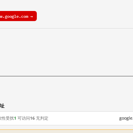
.google.com →
网址
歇性受扰
1
可访问
16
无判定
goog