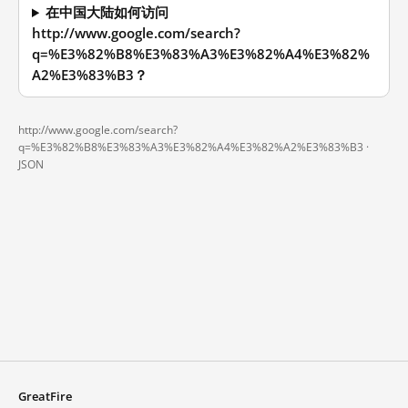
在中国大陆如何访问
http://www.google.com/search?
q=%E3%82%B8%E3%83%A3%E3%82%A4%E3%82%
A2%E3%83%B3？
http://www.google.com/search?
q=%E3%82%B8%E3%83%A3%E3%82%A4%E3%82%A2%E3%83%B3 ·
JSON
GreatFire