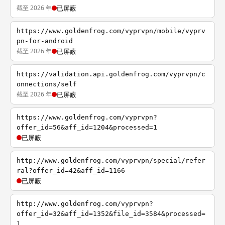
截至 2026 年
已屏蔽
https://www.goldenfrog.com/vyprvpn/mobile/vyprv
pn-for-android
截至 2026 年
已屏蔽
https://validation.api.goldenfrog.com/vyprvpn/c
onnections/self
截至 2026 年
已屏蔽
https://www.goldenfrog.com/vyprvpn?
offer_id=56&aff_id=1204&processed=1
已屏蔽
http://www.goldenfrog.com/vyprvpn/special/refer
ral?offer_id=42&aff_id=1166
已屏蔽
http://www.goldenfrog.com/vyprvpn?
offer_id=32&aff_id=1352&file_id=3584&processed=
1