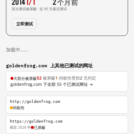
2014
1/1
2 个月前
首次测试
被屏蔽 · 近 90 天
最后测试
立即测试
加载中……
goldenfrog.com 上其他已测试的网址
52
被屏蔽
1
间歇性受扰
2
无判定
大部分被屏蔽
goldenfrog.com 下全部 55 个已测试网址 →
http://goldenfrog.com
间歇性
https://goldenfrog.com
截至 2026 年
已屏蔽