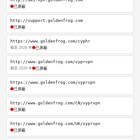
已屏蔽
http://support.goldenfrog.com
已屏蔽
https://www.goldenfrog.com/cyphr
截至 2026 年
已屏蔽
http://www.goldenfrog.com/vyprvpn
截至 2026 年
已屏蔽
https://www.goldenfrog.com/vyprvpn
已屏蔽
http://www.goldenfrog.com/CN/vyprvpn
已屏蔽
http://www.goldenfrog.com/UK/vyprvpn
已屏蔽