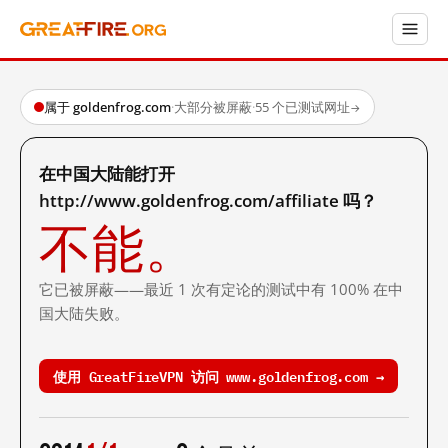
属于 goldenfrog.com
·
大部分被屏蔽
·
55 个已测试网址
→
在中国大陆能打开
http://www.goldenfrog.com/affiliate 吗？
不能。
它已被屏蔽——最近 1 次有定论的测试中有 100% 在中
国大陆失败。
使用 GreatFireVPN 访问 www.goldenfrog.com →