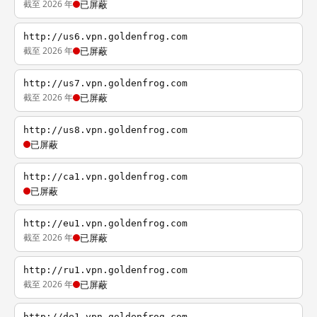
截至 2026 年
已屏蔽
http://us6.vpn.goldenfrog.com
截至 2026 年
已屏蔽
http://us7.vpn.goldenfrog.com
截至 2026 年
已屏蔽
http://us8.vpn.goldenfrog.com
已屏蔽
http://ca1.vpn.goldenfrog.com
已屏蔽
http://eu1.vpn.goldenfrog.com
截至 2026 年
已屏蔽
http://ru1.vpn.goldenfrog.com
截至 2026 年
已屏蔽
http://de1.vpn.goldenfrog.com