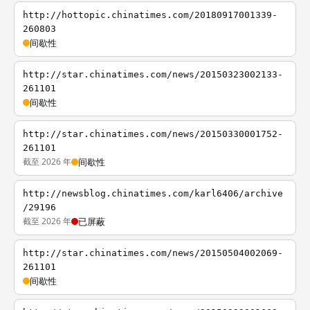
http://hottopic.chinatimes.com/20180917001339-
260803
间歇性
http://star.chinatimes.com/news/20150323002133-
261101
间歇性
http://star.chinatimes.com/news/20150330001752-
261101
截至 2026 年
间歇性
http://newsblog.chinatimes.com/karl6406/archive
/29196
截至 2026 年
已屏蔽
http://star.chinatimes.com/news/20150504002069-
261101
间歇性