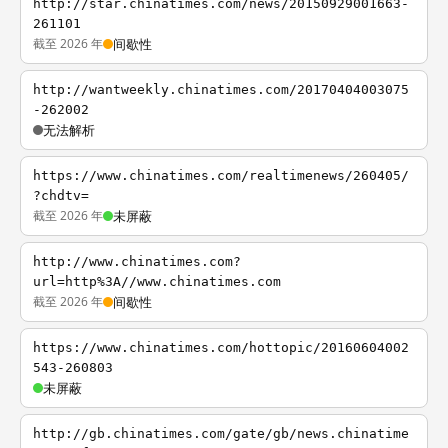
http://star.chinatimes.com/news/20150929001663-
261101
截至 2026 年
间歇性
http://wantweekly.chinatimes.com/20170404003075
-262002
无法解析
https://www.chinatimes.com/realtimenews/260405/
?chdtv=
截至 2026 年
未屏蔽
http://www.chinatimes.com?
url=http%3A//www.chinatimes.com
截至 2026 年
间歇性
https://www.chinatimes.com/hottopic/20160604002
543-260803
未屏蔽
http://gb.chinatimes.com/gate/gb/news.chinatime