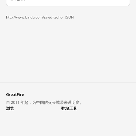
http://www.baidu.com/s?wd=zoho ·
JSON
GreatFire
自 2011 年起，为中国防火长城带来透明度。
浏览
翻墙工具
封锁列表
VPN 与代理
探索
翻墙中心
趋势
GreatFireVPN
热门网站在中国大陆的访问状况