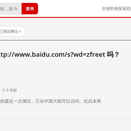
查询
封锁列表
探索
趋
 个已测试网址
→
//www.baidu.com/s?wd=zfreet 吗？
。
 · 5 个月前
 个月前）的最近一次测试，它在中国大陆可以访问。此后未再