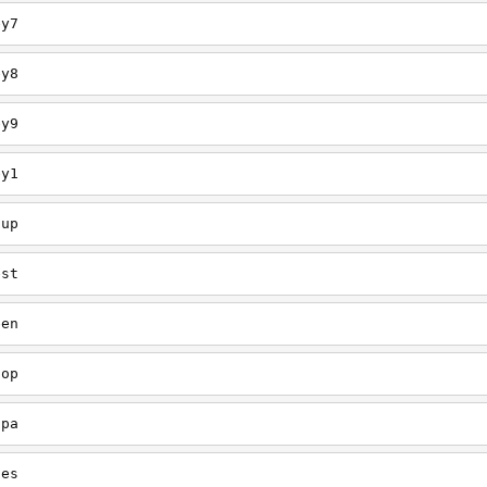
ey7
ey8
ey9
ey1
oup
est
een
oop
upa
oes