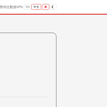
势
对比
数据
VPN
EN
中文