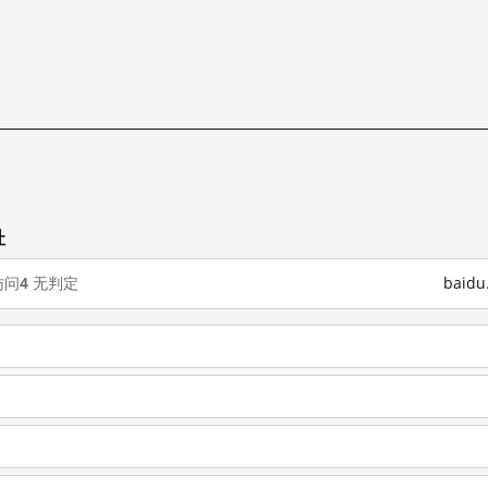
址
访问
4
无判定
baid