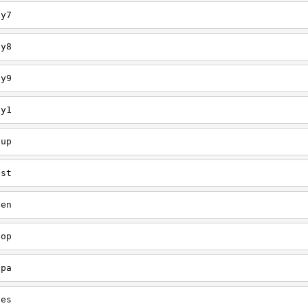
ey7
ey8
ey9
ey1
oup
est
een
oop
upa
oes