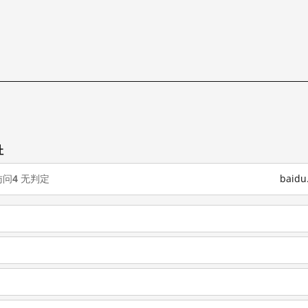
址
访问
4
无判定
baid