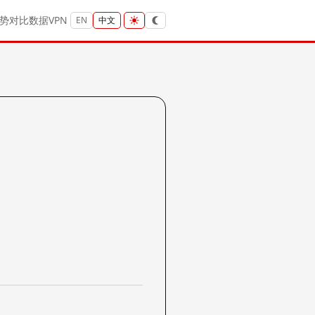
势
对比
数据
VPN
EN
中文