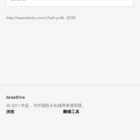
http://www.baidu.com/s?wd=yndk ·
JSON
GreatFire
自 2011 年起，为中国防火长城带来透明度。
浏览
翻墙工具
封锁列表
VPN 与代理
探索
翻墙中心
趋势
GreatFireVPN
热门网站在中国大陆的访问状况