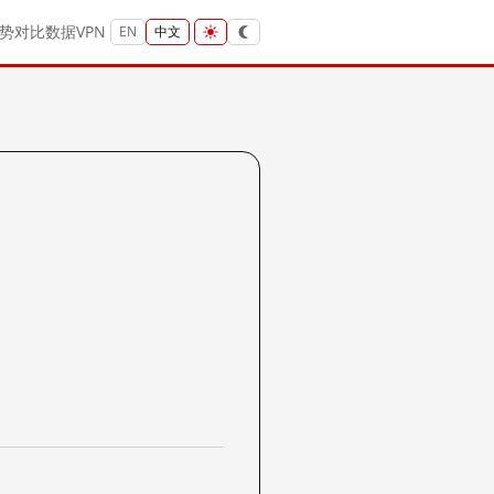
势
对比
数据
VPN
EN
中文