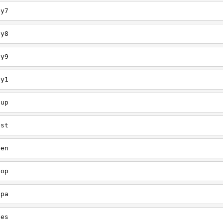
ey7
ey8
ey9
ey1
oup
est
een
oop
upa
oes