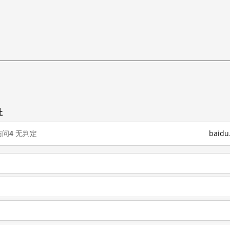
址
访问
4
无判定
baid