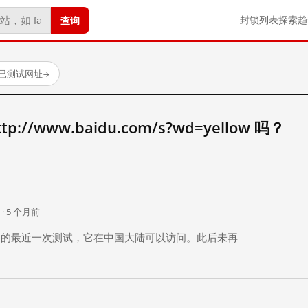
查询
封锁列表
探索
趋
 个已测试网址
→
//www.baidu.com/s?wd=yellow 吗？
。
 · 5 个月前
 个月前）的最近一次测试，它在中国大陆可以访问。此后未再