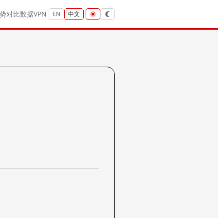
势
对比
数据
VPN
EN
中文