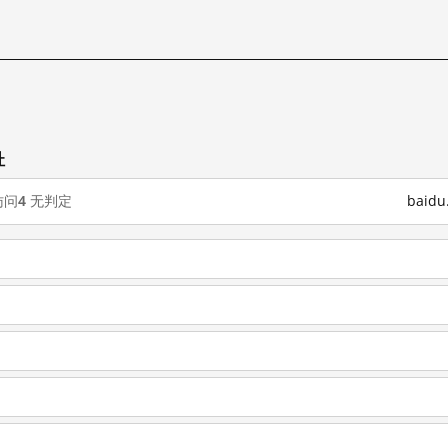
址
访问
4
无判定
baid