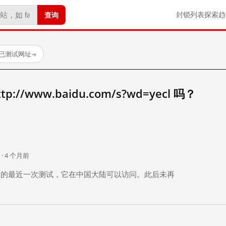
查询
封锁列表
探索
趋
 个已测试网址
→
//www.baidu.com/s?wd=yecl 吗？
。
 · 4 个月前
 个月前）的最近一次测试，它在中国大陆可以访问。此后未再