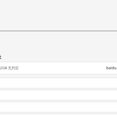
址
访问
4
无判定
baid