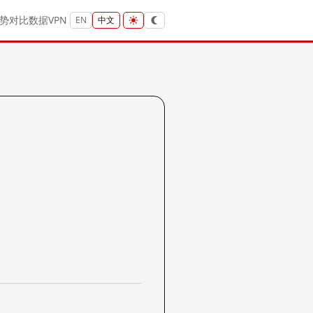
势
对比
数据
VPN
EN
中文