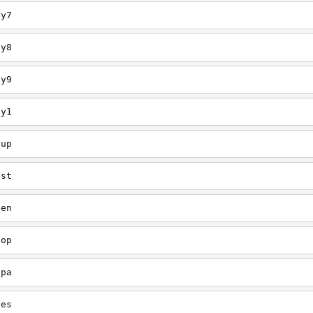
ey7
ey8
ey9
ey1
oup
est
een
oop
upa
oes