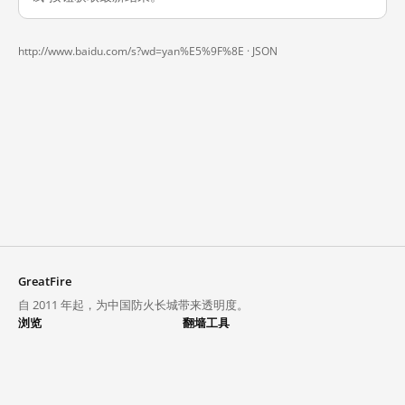
http://www.baidu.com/s?wd=yan%E5%9F%8E ·
JSON
GreatFire
自 2011 年起，为中国防火长城带来透明度。
浏览
翻墙工具
封锁列表
VPN 与代理
探索
翻墙中心
趋势
GreatFireVPN
热门网站在中国大陆的访问状况