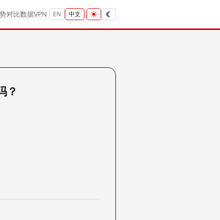
势
对比
数据
VPN
EN
中文
 吗？