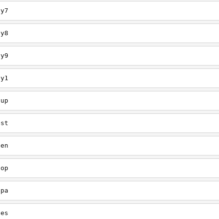
ey7
ey8
ey9
ey1
oup
est
een
oop
upa
oes