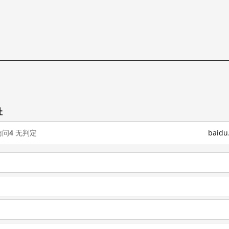
址
访问
4
无判定
baid