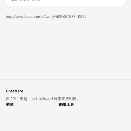
http://www.baidu.com/s?wd=y%E8%8C%8E ·
JSON
GreatFire
自 2011 年起，为中国防火长城带来透明度。
浏览
翻墙工具
封锁列表
VPN 与代理
探索
翻墙中心
趋势
GreatFireVPN
热门网站在中国大陆的访问状况