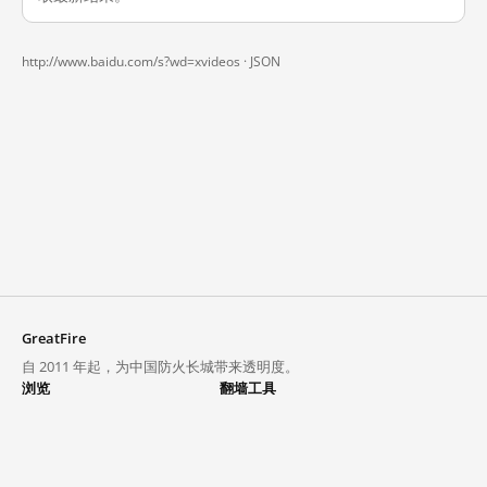
http://www.baidu.com/s?wd=xvideos ·
JSON
GreatFire
自 2011 年起，为中国防火长城带来透明度。
浏览
翻墙工具
封锁列表
VPN 与代理
探索
翻墙中心
趋势
GreatFireVPN
热门网站在中国大陆的访问状况