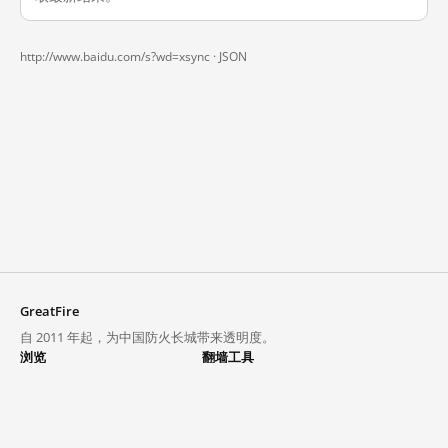
http://www.baidu.com/s?wd=xsync ·
JSON
GreatFire
自 2011 年起，为中国防火长城带来透明度。
浏览
翻墙工具
封锁列表
VPN 与代理
探索
翻墙中心
趋势
GreatFireVPN
热门网站在中国大陆的访问状况