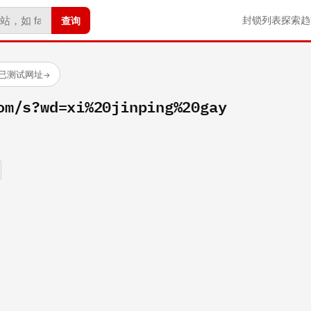
查询
封锁列表
探索
趋
 个已测试网址
→
om/s?wd=xi%20jinping%20gay