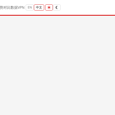
势
对比
数据
VPN
EN
中文