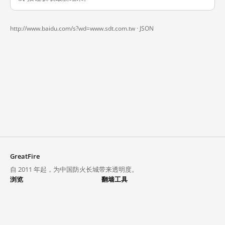
http://www.baidu.com/s?wd=www.sdt.com.tw ·
JSON
GreatFire
自 2011 年起，为中国防火长城带来透明度。
浏览
翻墙工具
封锁列表
VPN 与代理
探索
翻墙中心
趋势
GreatFireVPN
热门网站在中国大陆的访问状况