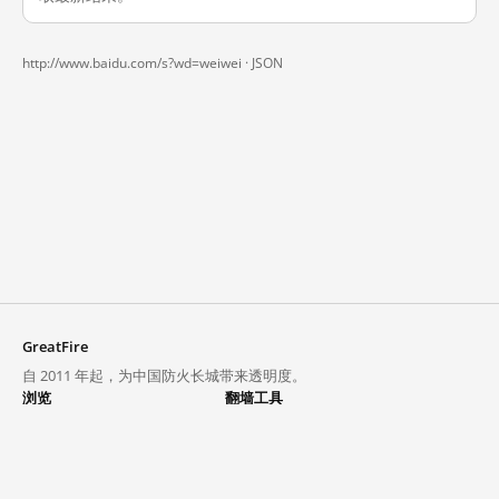
http://www.baidu.com/s?wd=weiwei ·
JSON
GreatFire
自 2011 年起，为中国防火长城带来透明度。
浏览
翻墙工具
封锁列表
VPN 与代理
探索
翻墙中心
趋势
GreatFireVPN
热门网站在中国大陆的访问状况