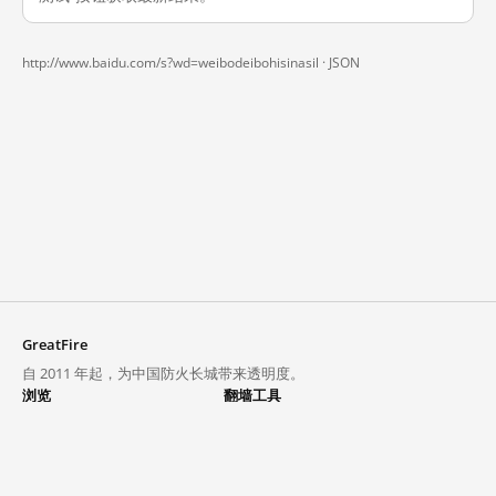
http://www.baidu.com/s?wd=weibodeibohisinasil ·
JSON
GreatFire
自 2011 年起，为中国防火长城带来透明度。
浏览
翻墙工具
封锁列表
VPN 与代理
探索
翻墙中心
趋势
GreatFireVPN
热门网站在中国大陆的访问状况