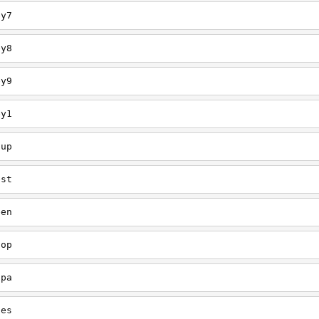
ey7
ey8
ey9
ey1
oup
est
een
oop
upa
oes