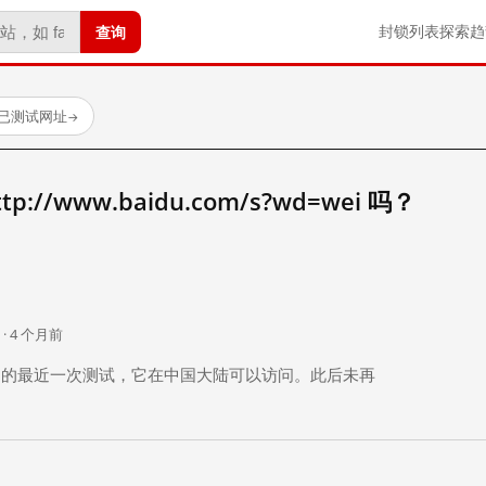
查询
封锁列表
探索
趋
 个已测试网址
→
//www.baidu.com/s?wd=wei 吗？
。
 · 4 个月前
 个月前）的最近一次测试，它在中国大陆可以访问。此后未再