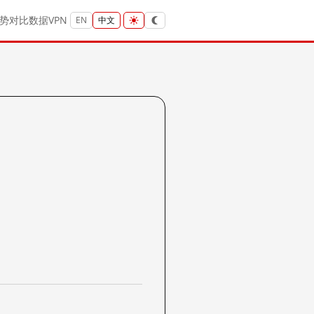
势
对比
数据
VPN
EN
中文