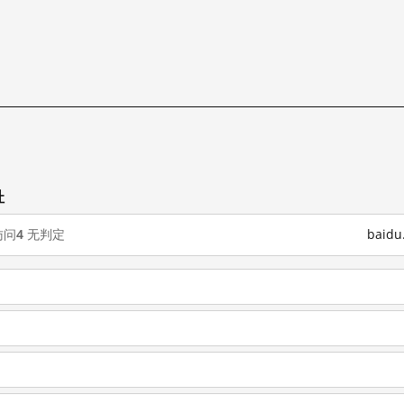
址
访问
4
无判定
baid