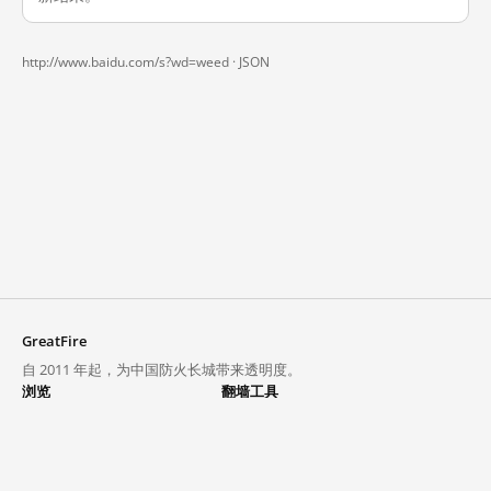
http://www.baidu.com/s?wd=weed ·
JSON
GreatFire
自 2011 年起，为中国防火长城带来透明度。
浏览
翻墙工具
封锁列表
VPN 与代理
探索
翻墙中心
趋势
GreatFireVPN
热门网站在中国大陆的访问状况