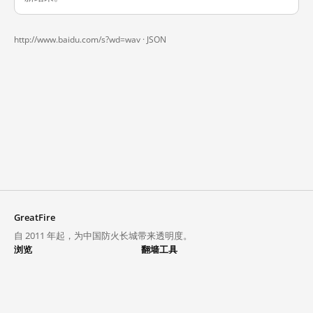
http://www.baidu.com/s?wd=wav ·
JSON
GreatFire
自 2011 年起，为中国防火长城带来透明度。
浏览
翻墙工具
封锁列表
VPN 与代理
探索
翻墙中心
趋势
GreatFireVPN
热门网站在中国大陆的访问状况