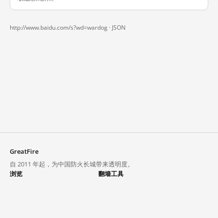
http://www.baidu.com/s?wd=wardog ·
JSON
GreatFire
自 2011 年起，为中国防火长城带来透明度。
浏览
翻墙工具
封锁列表
VPN 与代理
探索
翻墙中心
趋势
GreatFireVPN
热门网站在中国大陆的访问状况