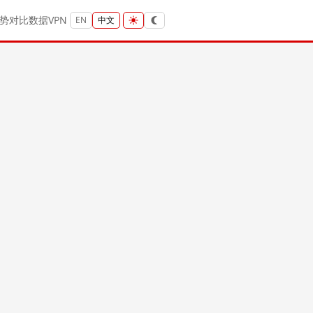
势
对比
数据
VPN
EN
中文