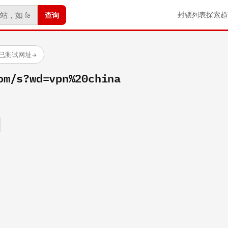
查询
封锁列表
探索
趋
 个已测试网址
→
om/s?wd=vpn%20china