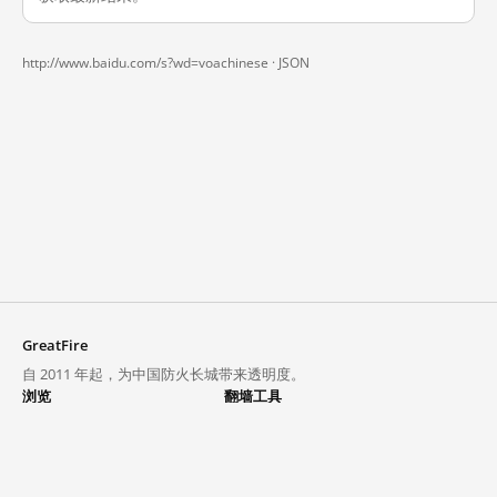
http://www.baidu.com/s?wd=voachinese ·
JSON
GreatFire
自 2011 年起，为中国防火长城带来透明度。
浏览
翻墙工具
封锁列表
VPN 与代理
探索
翻墙中心
趋势
GreatFireVPN
热门网站在中国大陆的访问状况